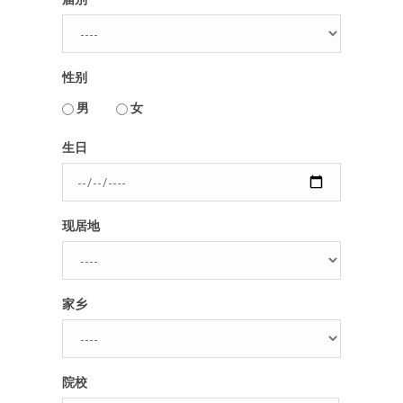
性别
男
女
用户名或Email
生日
密码
现居地
忘记密码?
记住我的登录状态
家乡
没帐号？
注册一个
院校