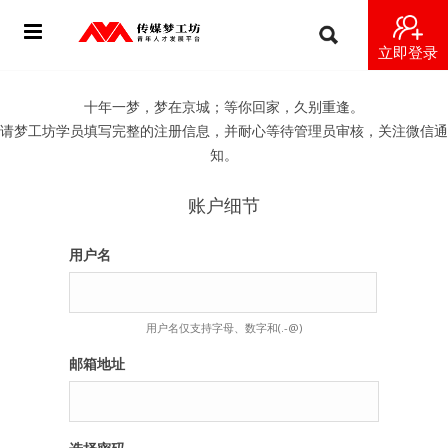
立即登录
首页
十年一梦，梦在京城；等你回家，久别重逢。
请梦工坊学员填写完整的注册信息，并耐心等待管理员审核，关注微信通
动态
知。
导师
账户细节
梦之星
用户名
视频
用户名仅支持字母、数字和(.-@)
梦工坊视频
邮箱地址
纪录片1 梦想开始的地方
纪录片2 青年人不同活法