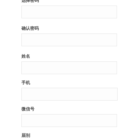
选择密码
纪录片3 我们都是青年偶像
确认密码
活动
往届
姓名
出彩2016
变革2015
手机
逐梦2014
辉煌2013
微信号
精彩2012
届别
梦工坊圈