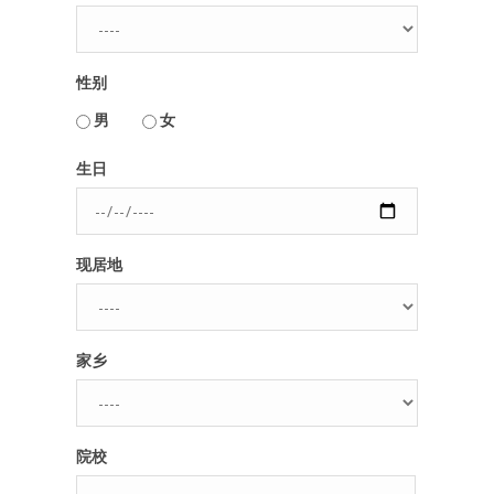
人脉圈
性别
信息圈
用户名或Email
男
女
品牌的力量
生日
密码
现居地
忘记密码?
记住我的登录状态
家乡
没帐号？
注册一个
院校