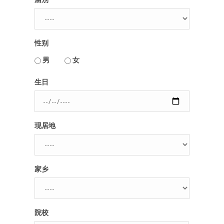
性别
男
女
用户名或Email
生日
密码
现居地
忘记密码?
记住我的登录状态
家乡
没帐号？
注册一个
院校