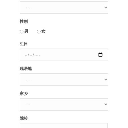
人脉圈
性别
信息圈
用户名或Email
男
女
品牌的力量
生日
密码
现居地
忘记密码?
记住我的登录状态
家乡
没帐号？
注册一个
院校