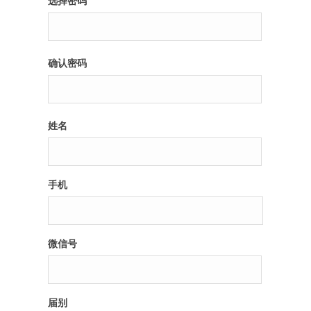
选择密码
纪录片3 我们都是青年偶像
确认密码
活动
往届
姓名
出彩2016
变革2015
手机
逐梦2014
辉煌2013
微信号
精彩2012
届别
梦工坊圈