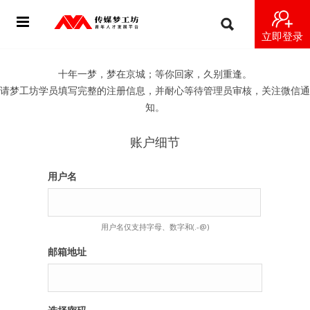
立即登录
首页
十年一梦，梦在京城；等你回家，久别重逢。
请梦工坊学员填写完整的注册信息，并耐心等待管理员审核，关注微信通
动态
知。
导师
账户细节
梦之星
用户名
视频
用户名仅支持字母、数字和(.-@)
梦工坊视频
邮箱地址
纪录片1 梦想开始的地方
纪录片2 青年人不同活法