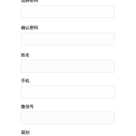
选择密码
纪录片3 我们都是青年偶像
确认密码
活动
往届
姓名
出彩2016
变革2015
手机
逐梦2014
辉煌2013
微信号
精彩2012
届别
梦工坊圈