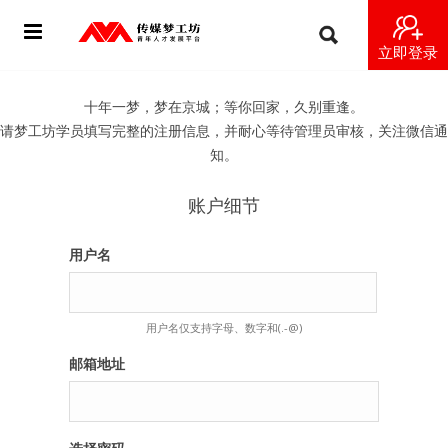
立即登录
首页
十年一梦，梦在京城；等你回家，久别重逢。
请梦工坊学员填写完整的注册信息，并耐心等待管理员审核，关注微信通
动态
知。
导师
账户细节
梦之星
用户名
视频
用户名仅支持字母、数字和(.-@)
梦工坊视频
邮箱地址
纪录片1 梦想开始的地方
纪录片2 青年人不同活法