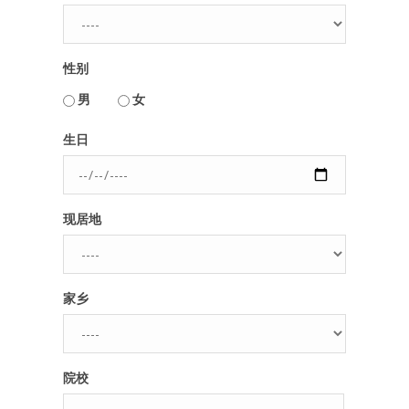
人脉圈
性别
信息圈
用户名或Email
男
女
品牌的力量
生日
密码
现居地
忘记密码?
记住我的登录状态
家乡
没帐号？
注册一个
院校