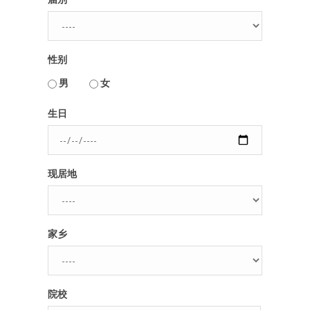
性别
男
女
用户名或Email
生日
密码
现居地
忘记密码?
记住我的登录状态
家乡
没帐号？
注册一个
院校