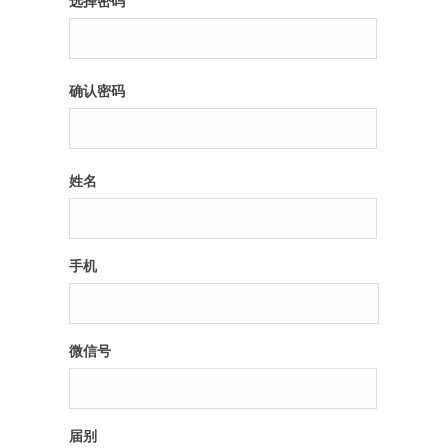
选择密码
纪录片3 我们都是青年偶像
确认密码
活动
往届
姓名
出彩2016
变革2015
手机
逐梦2014
辉煌2013
微信号
精彩2012
届别
梦工坊圈