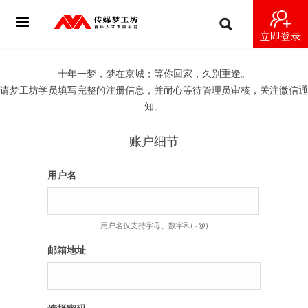
立即登录
首页
十年一梦，梦在京城；等你回家，久别重逢。
请梦工坊学员填写完整的注册信息，并耐心等待管理员审核，关注微信通
动态
知。
导师
账户细节
梦之星
用户名
视频
用户名仅支持字母、数字和(.-@)
梦工坊视频
邮箱地址
纪录片1 梦想开始的地方
纪录片2 青年人不同活法