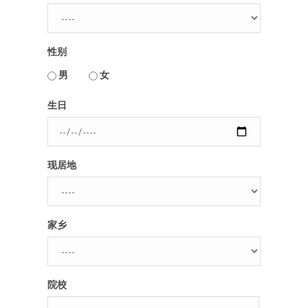
人脉圈
性别
信息圈
用户名或Email
男
女
品牌的力量
生日
密码
现居地
忘记密码?
记住我的登录状态
家乡
没帐号？
注册一个
院校