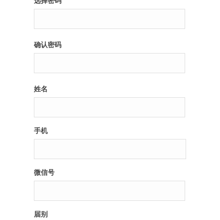
选择密码
纪录片3 我们都是青年偶像
确认密码
活动
往届
姓名
出彩2016
变革2015
手机
逐梦2014
辉煌2013
微信号
精彩2012
届别
梦工坊圈