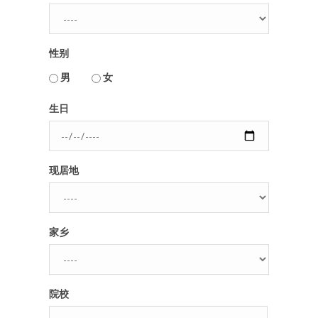
人脉圈
性别
信息圈
用户名或Email
男
女
品牌的力量
生日
密码
现居地
忘记密码?
记住我的登录状态
家乡
没帐号？
注册一个
院校