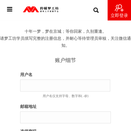
立即登录
首页
十年一梦，梦在京城；等你回家，久别重逢。
请梦工坊学员填写完整的注册信息，并耐心等待管理员审核，关注微信通
动态
知。
导师
账户细节
梦之星
用户名
视频
用户名仅支持字母、数字和(.-@)
梦工坊视频
邮箱地址
纪录片1 梦想开始的地方
纪录片2 青年人不同活法