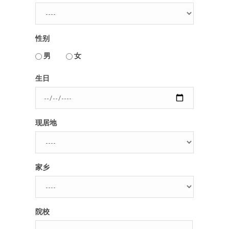
人脉圈
性别
信息圈
用户名或Email
男
女
品牌的力量
生日
密码
现居地
忘记密码?
记住我的登录状态
家乡
没帐号？
注册一个
院校