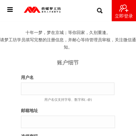
立即登录
首页
十年一梦，梦在京城；等你回家，久别重逢。
请梦工坊学员填写完整的注册信息，并耐心等待管理员审核，关注微信通
动态
知。
导师
账户细节
梦之星
用户名
视频
用户名仅支持字母、数字和(.-@)
梦工坊视频
邮箱地址
纪录片1 梦想开始的地方
纪录片2 青年人不同活法