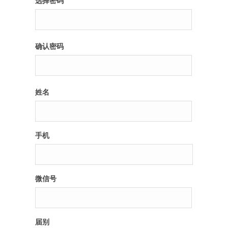
选择密码
纪录片3 我们都是青年偶像
确认密码
活动
往届
姓名
出彩2016
变革2015
手机
逐梦2014
辉煌2013
微信号
精彩2012
届别
梦工坊圈