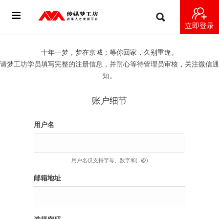
立即登录
首页
十年一梦，梦在京城；等你回家，久别重逢。
请梦工坊学员填写完整的注册信息，并耐心等待管理员审核，关注微信通
动态
知。
导师
账户细节
梦之星
用户名
视频
用户名仅支持字母、数字和(.-@)
梦工坊视频
邮箱地址
纪录片1 梦想开始的地方
纪录片2 青年人不同活法