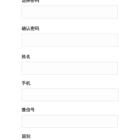
选择密码
纪录片3 我们都是青年偶像
确认密码
活动
往届
姓名
出彩2016
变革2015
手机
逐梦2014
辉煌2013
微信号
精彩2012
届别
梦工坊圈