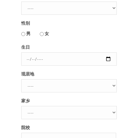
人脉圈
性别
信息圈
用户名或Email
男
女
品牌的力量
生日
密码
现居地
忘记密码?
记住我的登录状态
家乡
没帐号？
注册一个
院校