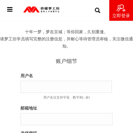
立即登录
首页
十年一梦，梦在京城；等你回家，久别重逢。
请梦工坊学员填写完整的注册信息，并耐心等待管理员审核，关注微信通
动态
知。
导师
账户细节
梦之星
用户名
视频
用户名仅支持字母、数字和(.-@)
梦工坊视频
邮箱地址
纪录片1 梦想开始的地方
纪录片2 青年人不同活法