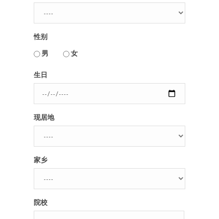
人脉圈
性别
信息圈
用户名或Email
男
女
品牌的力量
生日
密码
现居地
忘记密码?
记住我的登录状态
家乡
没帐号？
注册一个
院校