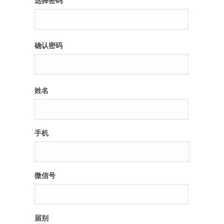
选择密码
纪录片3 我们都是青年偶像
确认密码
活动
往届
姓名
出彩2016
变革2015
手机
逐梦2014
辉煌2013
微信号
精彩2012
届别
梦工坊圈