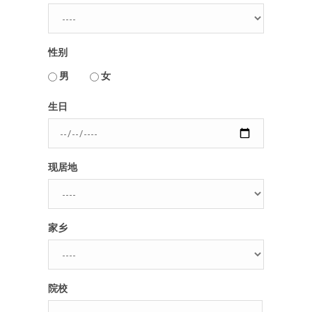
人脉圈
性别
信息圈
用户名或Email
男
女
品牌的力量
生日
密码
现居地
忘记密码?
记住我的登录状态
家乡
没帐号？
注册一个
院校