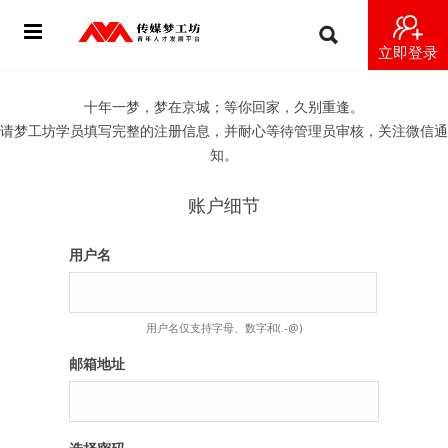
立即登录
首页
十年一梦，梦在京城；等你回家，久别重逢。
请梦工坊学员填写完整的注册信息，并耐心等待管理员审核，关注微信通
动态
知。
导师
账户细节
梦之星
用户名
视频
用户名仅支持字母、数字和(.-@)
梦工坊视频
邮箱地址
纪录片1 梦想开始的地方
纪录片2 青年人不同活法