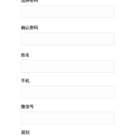
选择密码
纪录片3 我们都是青年偶像
确认密码
活动
往届
姓名
出彩2016
变革2015
手机
逐梦2014
辉煌2013
微信号
精彩2012
届别
梦工坊圈