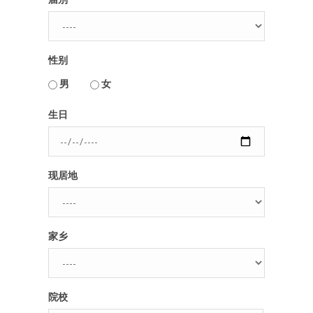
性别
男
女
用户名或Email
生日
密码
现居地
忘记密码?
记住我的登录状态
家乡
没帐号？
注册一个
院校