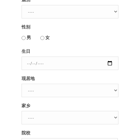
性别
男
女
用户名或Email
生日
密码
现居地
忘记密码?
记住我的登录状态
家乡
没帐号？
注册一个
院校