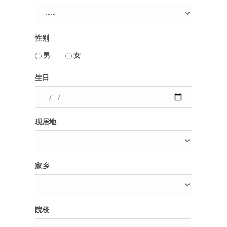
人脉圈
性别
信息圈
用户名或Email
男
女
品牌的力量
生日
密码
现居地
忘记密码?
记住我的登录状态
家乡
没帐号？
注册一个
院校