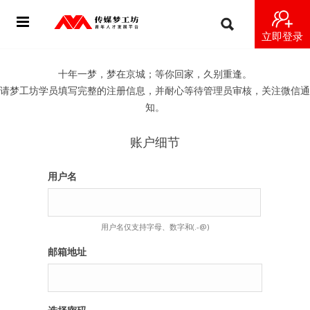
立即登录
首页
十年一梦，梦在京城；等你回家，久别重逢。
请梦工坊学员填写完整的注册信息，并耐心等待管理员审核，关注微信通
动态
知。
导师
账户细节
梦之星
用户名
视频
用户名仅支持字母、数字和(.-@)
梦工坊视频
邮箱地址
纪录片1 梦想开始的地方
纪录片2 青年人不同活法