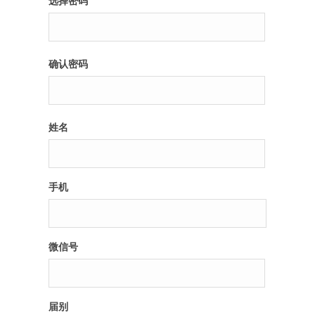
选择密码
纪录片3 我们都是青年偶像
确认密码
活动
往届
姓名
出彩2016
变革2015
手机
逐梦2014
辉煌2013
微信号
精彩2012
届别
梦工坊圈