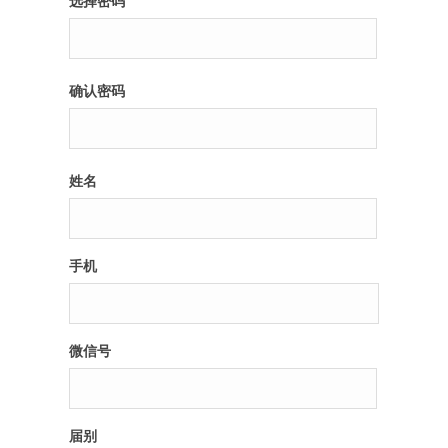
选择密码
纪录片3 我们都是青年偶像
确认密码
活动
往届
姓名
出彩2016
变革2015
手机
逐梦2014
辉煌2013
微信号
精彩2012
届别
梦工坊圈