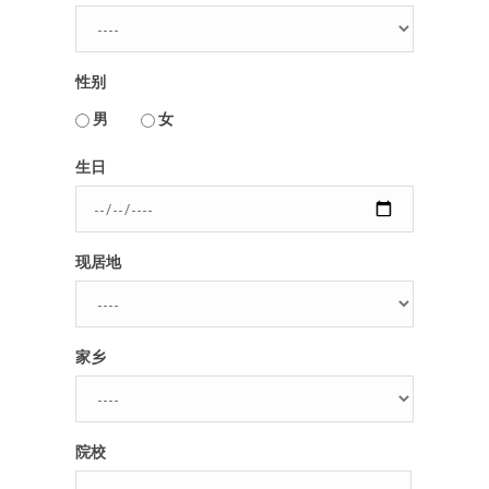
人脉圈
性别
信息圈
用户名或Email
男
女
品牌的力量
生日
密码
现居地
忘记密码?
记住我的登录状态
家乡
没帐号？
注册一个
院校