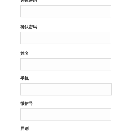
选择密码
纪录片3 我们都是青年偶像
确认密码
活动
往届
姓名
出彩2016
变革2015
手机
逐梦2014
辉煌2013
微信号
精彩2012
届别
梦工坊圈