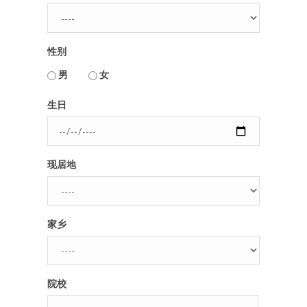
人脉圈
性别
信息圈
用户名或Email
男
女
品牌的力量
生日
密码
现居地
忘记密码?
记住我的登录状态
家乡
没帐号？
注册一个
院校