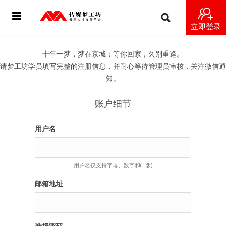
立即登录
首页
十年一梦，梦在京城；等你回家，久别重逢。
请梦工坊学员填写完整的注册信息，并耐心等待管理员审核，关注微信通
动态
知。
导师
账户细节
梦之星
用户名
视频
用户名仅支持字母、数字和(.-@)
梦工坊视频
邮箱地址
纪录片1 梦想开始的地方
纪录片2 青年人不同活法