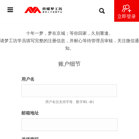
立即登录
首页
十年一梦，梦在京城；等你回家，久别重逢。
请梦工坊学员填写完整的注册信息，并耐心等待管理员审核，关注微信通
动态
知。
导师
账户细节
梦之星
用户名
视频
用户名仅支持字母、数字和(.-@)
梦工坊视频
邮箱地址
纪录片1 梦想开始的地方
纪录片2 青年人不同活法