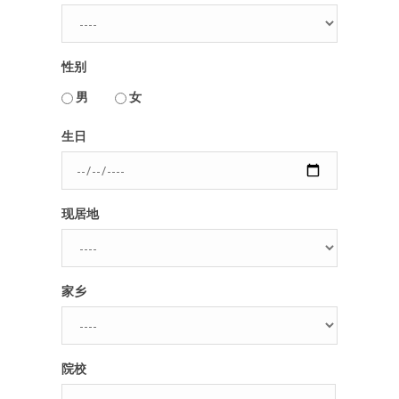
人脉圈
性别
信息圈
用户名或Email
男
女
品牌的力量
生日
密码
现居地
忘记密码?
记住我的登录状态
家乡
没帐号？
注册一个
院校