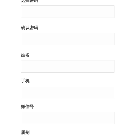
选择密码
纪录片3 我们都是青年偶像
确认密码
活动
往届
姓名
出彩2016
变革2015
手机
逐梦2014
辉煌2013
微信号
精彩2012
届别
梦工坊圈