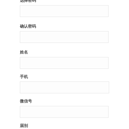
选择密码
纪录片3 我们都是青年偶像
确认密码
活动
往届
姓名
出彩2016
变革2015
手机
逐梦2014
辉煌2013
微信号
精彩2012
届别
梦工坊圈