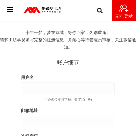
立即登录
首页
十年一梦，梦在京城；等你回家，久别重逢。
请梦工坊学员填写完整的注册信息，并耐心等待管理员审核，关注微信通
动态
知。
导师
账户细节
梦之星
用户名
视频
用户名仅支持字母、数字和(.-@)
梦工坊视频
邮箱地址
纪录片1 梦想开始的地方
纪录片2 青年人不同活法