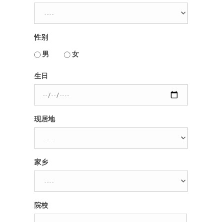
人脉圈
性别
信息圈
用户名或Email
男
女
品牌的力量
生日
密码
现居地
忘记密码?
记住我的登录状态
家乡
没帐号？
注册一个
院校