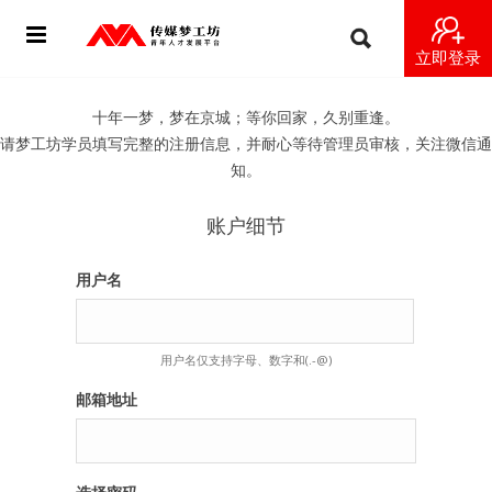
立即登录
首页
十年一梦，梦在京城；等你回家，久别重逢。
请梦工坊学员填写完整的注册信息，并耐心等待管理员审核，关注微信通
动态
知。
导师
账户细节
梦之星
用户名
视频
用户名仅支持字母、数字和(.-@)
梦工坊视频
邮箱地址
纪录片1 梦想开始的地方
纪录片2 青年人不同活法