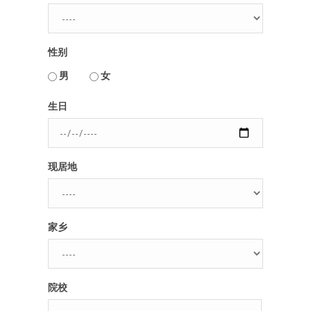
人脉圈
性别
信息圈
用户名或Email
男
女
品牌的力量
生日
密码
现居地
忘记密码?
记住我的登录状态
家乡
没帐号？
注册一个
院校