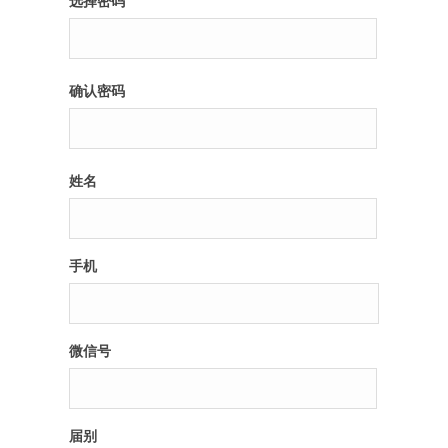
选择密码
纪录片3 我们都是青年偶像
确认密码
活动
往届
姓名
出彩2016
变革2015
手机
逐梦2014
辉煌2013
微信号
精彩2012
届别
梦工坊圈