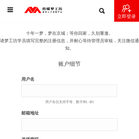
立即登录
首页
十年一梦，梦在京城；等你回家，久别重逢。
请梦工坊学员填写完整的注册信息，并耐心等待管理员审核，关注微信通
动态
知。
导师
账户细节
梦之星
用户名
视频
用户名仅支持字母、数字和(.-@)
梦工坊视频
邮箱地址
纪录片1 梦想开始的地方
纪录片2 青年人不同活法