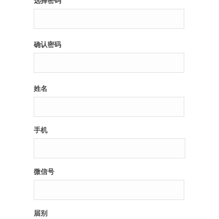
选择密码
纪录片3 我们都是青年偶像
确认密码
活动
往届
姓名
出彩2016
变革2015
手机
逐梦2014
辉煌2013
微信号
精彩2012
届别
梦工坊圈