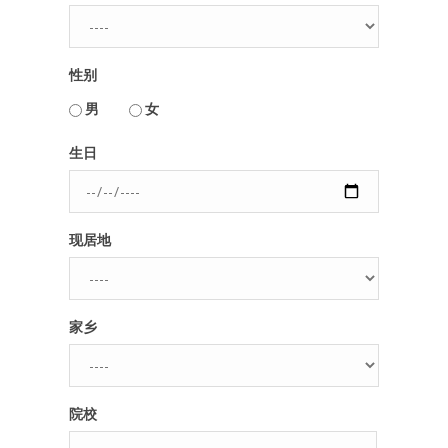
人脉圈
性别
信息圈
用户名或Email
男
女
品牌的力量
生日
密码
现居地
忘记密码?
记住我的登录状态
家乡
没帐号？
注册一个
院校