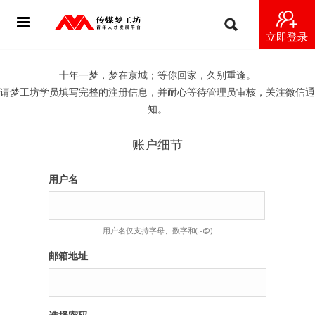
立即登录
首页
十年一梦，梦在京城；等你回家，久别重逢。
请梦工坊学员填写完整的注册信息，并耐心等待管理员审核，关注微信通
动态
知。
导师
账户细节
梦之星
用户名
视频
用户名仅支持字母、数字和(.-@)
梦工坊视频
邮箱地址
纪录片1 梦想开始的地方
纪录片2 青年人不同活法