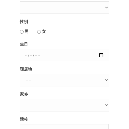
人脉圈
性别
信息圈
用户名或Email
男
女
品牌的力量
生日
密码
现居地
忘记密码?
记住我的登录状态
家乡
没帐号？
注册一个
院校