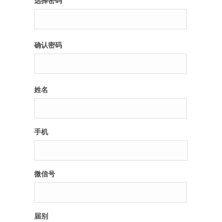
选择密码
纪录片3 我们都是青年偶像
确认密码
活动
往届
姓名
出彩2016
变革2015
手机
逐梦2014
辉煌2013
微信号
精彩2012
届别
梦工坊圈