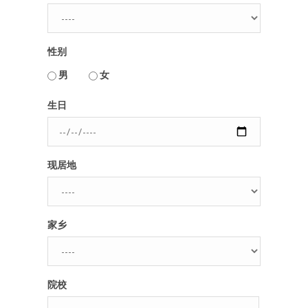
人脉圈
性别
信息圈
用户名或Email
男
女
品牌的力量
生日
密码
现居地
忘记密码?
记住我的登录状态
家乡
没帐号？
注册一个
院校