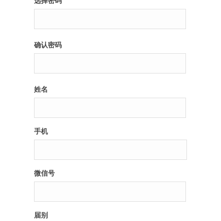
选择密码
纪录片3 我们都是青年偶像
确认密码
活动
往届
姓名
出彩2016
变革2015
手机
逐梦2014
辉煌2013
微信号
精彩2012
届别
梦工坊圈