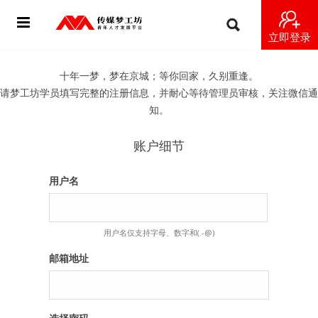
立即登录
首页
十年一梦，梦在京城；等你回家，久别重逢。
请梦工坊学员填写完整的注册信息，并耐心等待管理员审核，关注微信通
动态
知。
导师
账户细节
梦之星
用户名
视频
用户名仅支持字母、数字和(.-@)
梦工坊视频
邮箱地址
纪录片1 梦想开始的地方
纪录片2 青年人不同活法